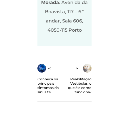
Morada
: Avenida da
Boavista, 117 – 6.º
andar, Sala 606,
4050-115 Porto
Conheça os
Reabilitação
principais
Vestibular: o
sintomas da
que é e como
sinusite
funciona?