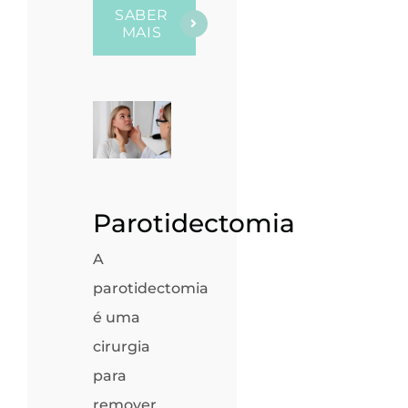
SABER
MAIS
Parotidectomia
A
parotidectomia
é uma
cirurgia
para
remover