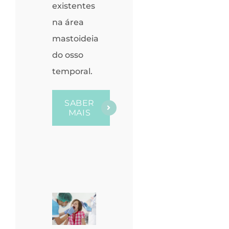
existentes
na área
mastoideia
do osso
temporal.
SABER
MAIS