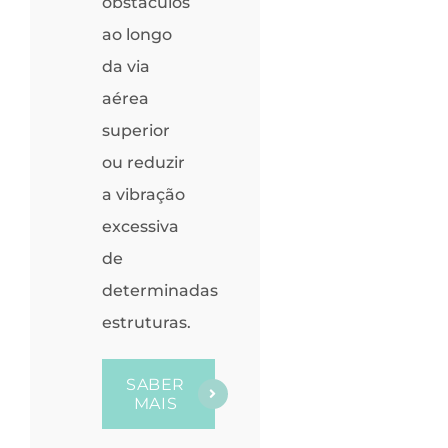
obstáculos
ao longo
da via
aérea
superior
ou reduzir
a vibração
excessiva
de
determinadas
estruturas.
SABER
MAIS