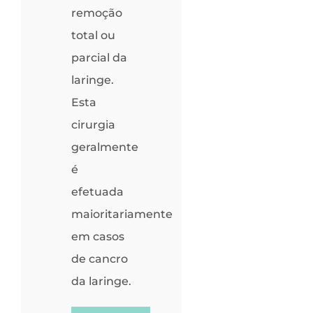
remoção
total ou
parcial da
laringe.
Esta
cirurgia
geralmente
é
efetuada
maioritariamente
em casos
de cancro
da laringe.