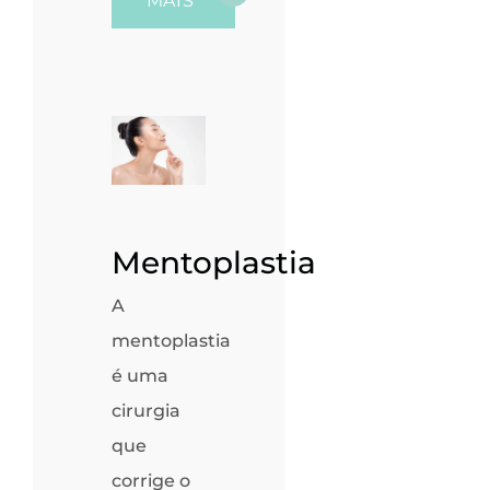
MAIS
Mentoplastia
A
mentoplastia
é uma
cirurgia
que
corrige o