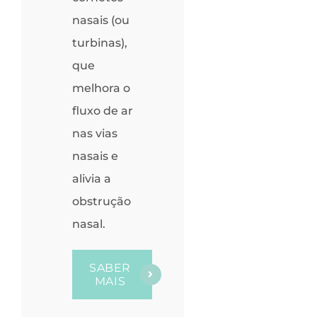
nasais (ou
turbinas),
que
melhora o
fluxo de ar
nas vias
nasais e
alivia a
obstrução
nasal.
SABER
MAIS