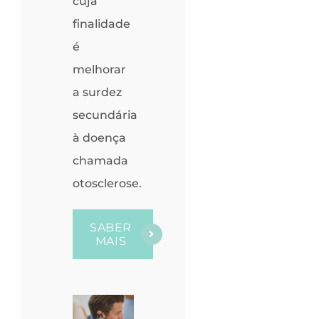
cuja
finalidade
é
melhorar
a surdez
secundária
à doença
chamada
otosclerose.
SABER
MAIS