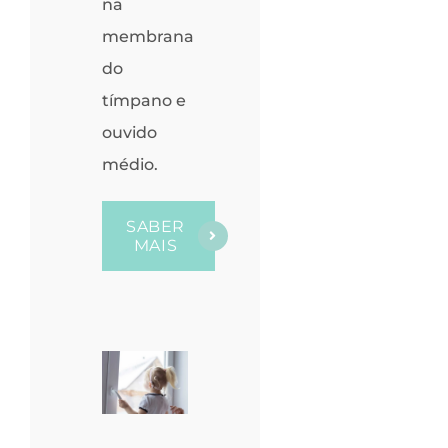
na
membrana
do
tímpano e
ouvido
médio.
SABER
MAIS