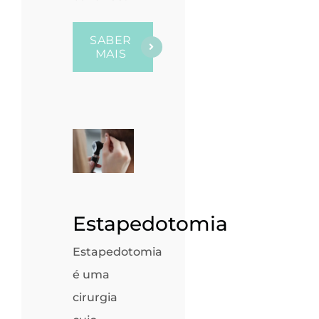
SABER
MAIS
Estapedotomia
Estapedotomia
é uma
cirurgia