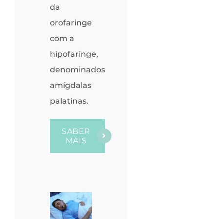
da
orofaringe
com a
hipofaringe,
denominados
amígdalas
palatinas.
SABER
MAIS