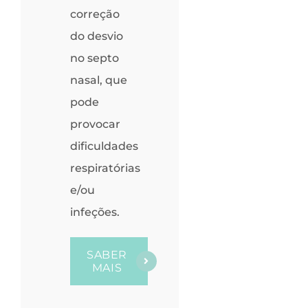
correção
do desvio
no septo
nasal, que
pode
provocar
dificuldades
respiratórias
e/ou
infeções.
SABER
MAIS