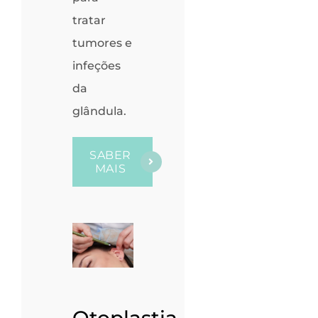
tratar
tumores e
infeções
da
glândula.
SABER
MAIS
Otoplastia