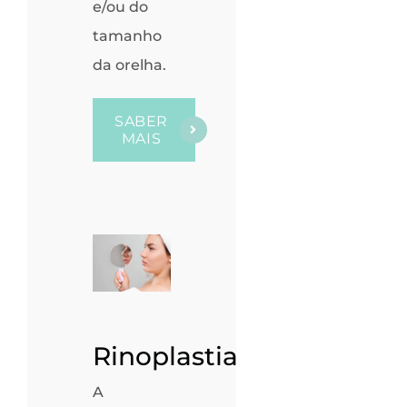
e/ou do
tamanho
da orelha.
SABER
MAIS
Rinoplastia
A