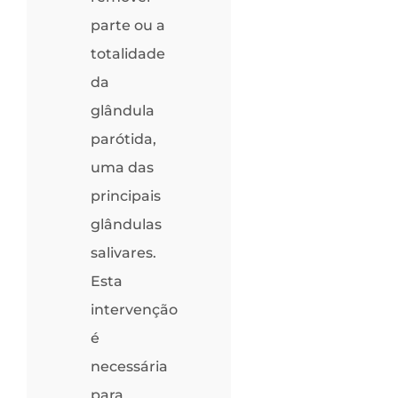
parte ou a
totalidade
da
glândula
parótida,
uma das
principais
glândulas
salivares.
Esta
intervenção
é
necessária
para