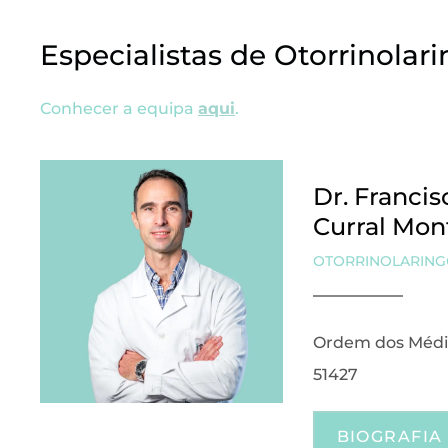
Especialistas de Otorrinolar
Conhecer a equipa
aqui
.
Dr. Francis
Curral Mon
OTORRINOLARING
Ordem dos Médi
51427
BIOGRAFIA