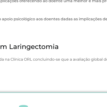
omplicações oferecendo ao doente uma melhor e mais p
 apoio psicológico aos doentes dadas as implicações de
 em Laringectomia
da na Clínica ORL concluindo-se que a avaliação global d