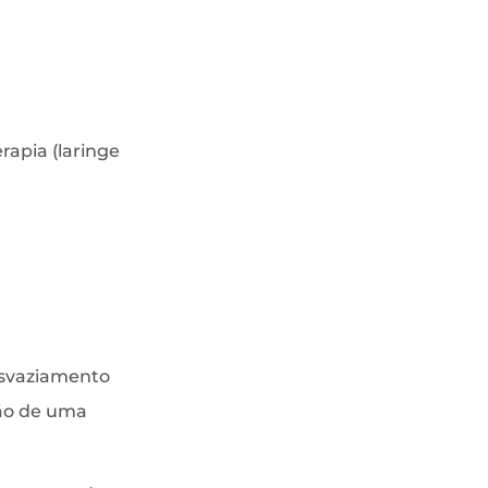
apia (laringe
 esvaziamento
ção de uma