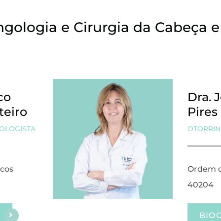
ingologia e Cirurgia da Cabeça 
co
Dra. 
teiro
Pires
OLOGISTA
OTORRIN
cos
Ordem d
40204
BIO