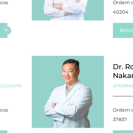
cos
Ordem d
40204
BIO
Dr. R
Naka
OLOGISTA
OTORRIN
cos
Ordem d
37837