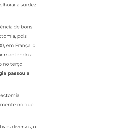
elhorar a surdez
tência de bons
ctomia, pois
80, em França, o
dor mantendo a
o no terço
gia passou a
dectomia,
damente no que
ivos diversos, o