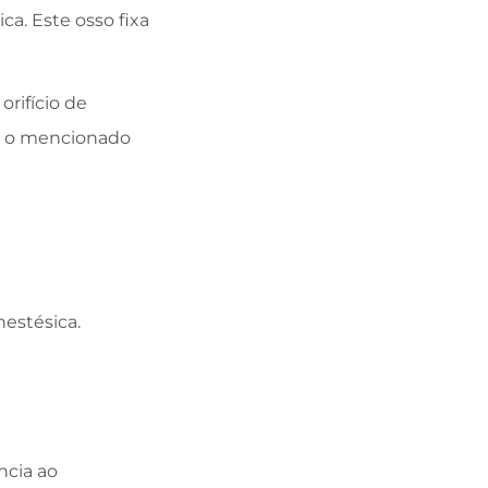
ca. Este osso fixa
orifício de
 e o mencionado
nestésica.
ncia ao