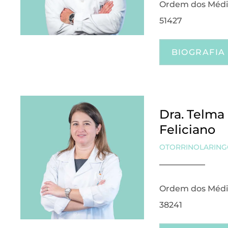
Ordem dos Médi
51427
BIOGRAFIA
Dra. Telma
Feliciano
OTORRINOLARING
Ordem dos Médi
38241