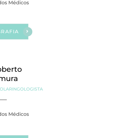
os Médicos
GRAFIA
oberto
mura
OLARINGOLOGISTA
os Médicos