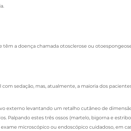
a.
ue têm a doença chamada otosclerose ou otoespongeose
al com sedação, mas, atualmente, a maioria dos pacientes
tivo externo levantando um retalho cutâneo de dimensão
s. Palpando estes três ossos (martelo, bigorna e estribo)
o. O exame microscópico ou endoscópico cuidadoso, em ca