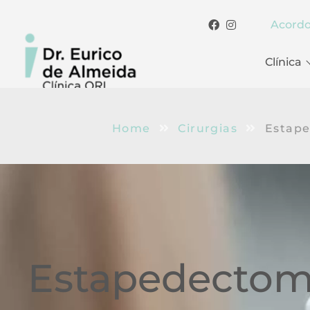
Acord
Clínica
Home
Cirurgias
Estap
Estapedectom