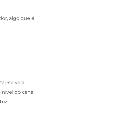
or, algo que é
ar-se veia,
 nível do canal
riz.