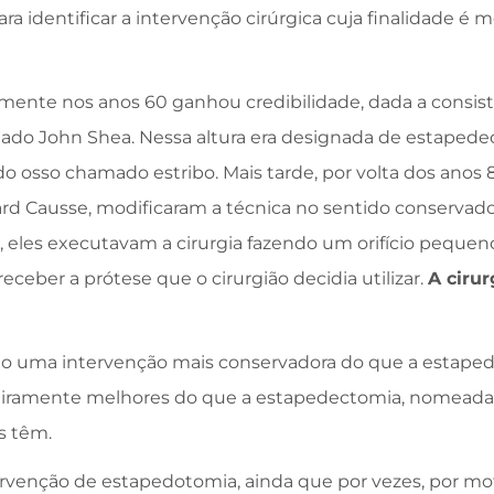
a identificar a intervenção cirúrgica cuja finalidade é m
somente nos anos 60 ganhou credibilidade, dada a consis
mado John Shea. Nessa altura era designada de estapede
do osso chamado estribo. Mais tarde, por volta dos anos 
nard Causse, modificaram a técnica no sentido conserva
a, eles executavam a cirurgia fazendo um orifício pequen
a receber a prótese que o cirurgião decidia utilizar.
A cirur
o uma intervenção mais conservadora do que a estape
igeiramente melhores do que a estapedectomia, nomea
es têm.
ervenção de estapedotomia, ainda que por vezes, por mot