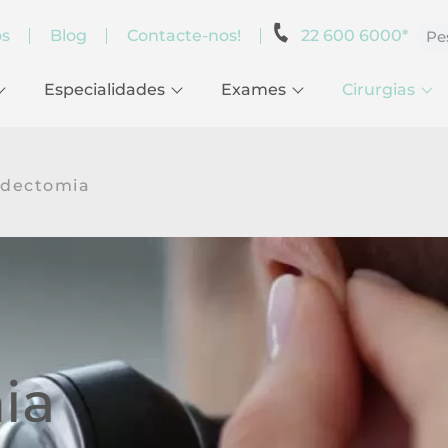
os
Blog
Contacte-nos!
22 600 6000*
Especialidades
Exames
Cirurgias
edectomia
ia