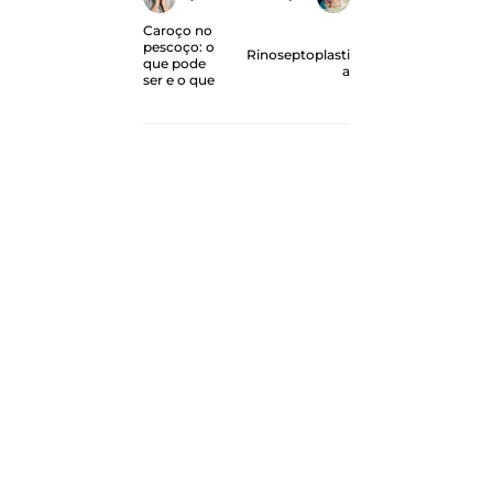
Caroço no
pescoço: o
Rinoseptoplasti
que pode
a
ser e o que
fazer