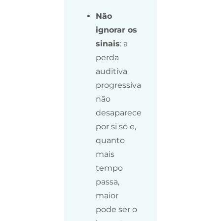
Não
ignorar os
sinais
: a
perda
auditiva
progressiva
não
desaparece
por si só e,
quanto
mais
tempo
passa,
maior
pode ser o