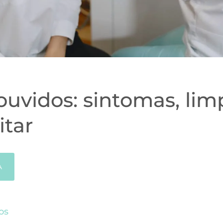
ouvidos: sintomas, lim
itar
A
os