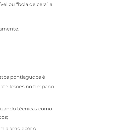
el ou “bola de cera” a
damente.
jetos pontiagudos é
até lesões no tímpano.
tilizando técnicas como
cos;
am a amolecer o