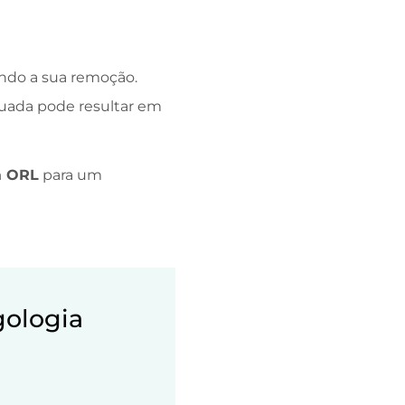
ando a sua remoção.
quada pode resultar em
a ORL
para um
gologia