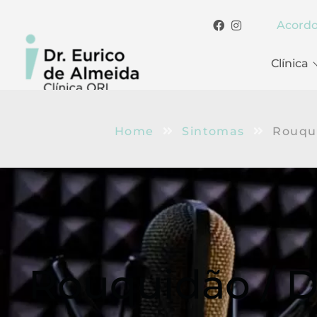
Acord
Clínica
Home
Sintomas
Rouqui
Rouquidão / D