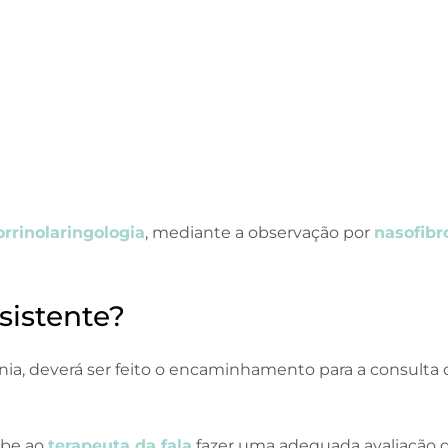
rrinolaringologia
, mediante a observação
por
nasofibr
sistente?
fonia, deverá ser feito o encaminhamento para a consulta
abe ao
terapeuta da fala
fazer uma adequada avaliação 