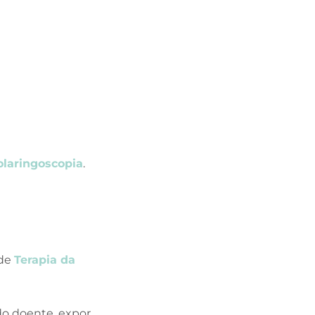
olaringoscopia
.
 de
Terapia da
do doente, expor