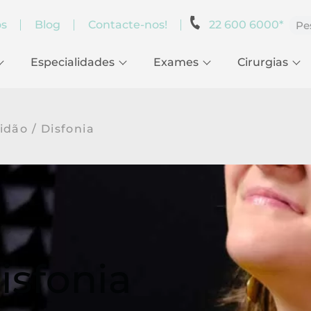
os
Blog
Contacte-nos!
22 600 6000*
Especialidades
Exames
Cirurgias
dão / Disfonia
isfonia