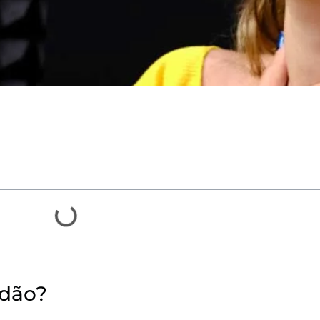
idão?