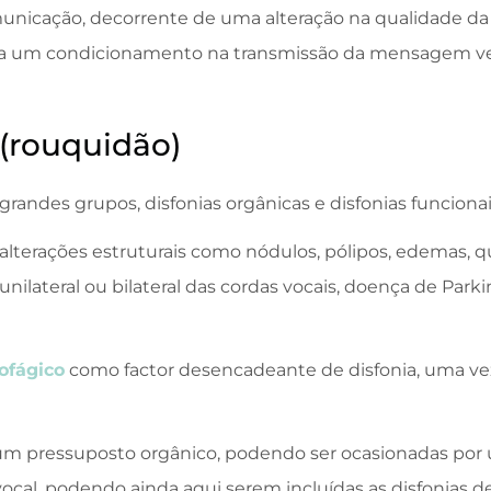
unicação, decorrente de uma alteração na qualidade da 
ca um condicionamento na transmissão da mensagem ve
 (rouquidão)
grandes grupos, disfonias orgânicas e disfonias funcionai
alterações estruturais como nódulos, pólipos, edemas, q
unilateral ou bilateral das cordas vocais, doença de Park
ofágico
como factor desencadeante de disfonia, uma ve
hum pressuposto orgânico, podendo ser ocasionadas por 
a vocal, podendo ainda aqui serem incluídas as disfonias d