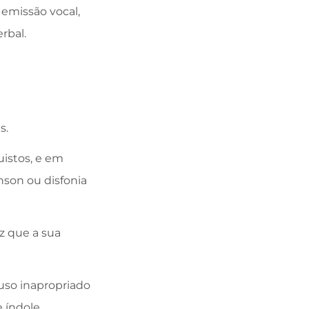
emissão vocal,
rbal.
s.
uistos, e em
inson ou disfonia
z que a sua
uso inapropriado
e índole