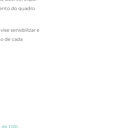
mento do quadro
se sensibilizar e
to de cada
a de ORL
.