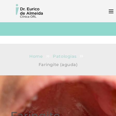
Home
Patologias
Faringite (aguda)
Faringite