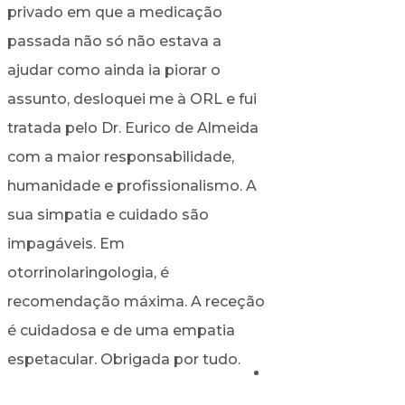
privado em que a medicação
Capacidades e Mér
passada não só não estava a
transformaram nu
ajudar como ainda ia piorar o
Ícone da Otorrinol
assunto, desloquei me à ORL e fui
Mundial, um Ser q
tratada pelo Dr. Eurico de Almeida
qualidades que ca
com a maior responsabilidade,
apenas Aqueles 
humanidade e profissionalismo. A
Título de Grandes
sua simpatia e cuidado são
Seres Humanos co
impagáveis. Em
Maiúsculos.
otorrinolaringologia, é
recomendação máxima. A receção
Tereza D'Or
é cuidadosa e de uma empatia
espetacular. Obrigada por tudo.