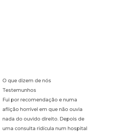
O que dizem de nós
Testemunhos
Fui por recomendação e numa
O Senhor Doutor E
aflição horrível em que não ouvia
Almeida, é, para 
nada do ouvido direito. Depois de
Cirurgião reconhe
uma consulta ridícula num hospital
mundialmente por