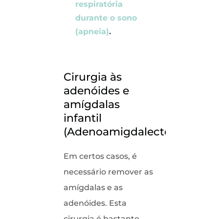
respiratória
durante o sono
(apneia)
.
Cirurgia às
adenóides e
amígdalas
infantil
(Adenoamigdalectomia)
Em certos casos, é
necessário remover as
amígdalas e as
adenóides. Esta
cirurgia é bastante