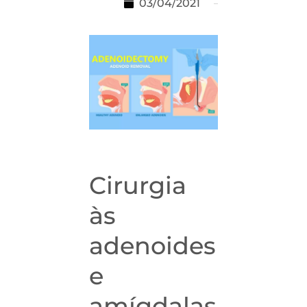
03/04/2021
Cirurgia
às
adenoides
e
amígdalas